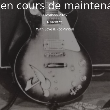
e en cours de mainten
Livraison 2026
A bientôt !
With Love & Rock'n'Roll